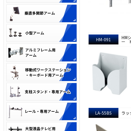
HM
HM-091
ー H
LA-55BS
ラッ