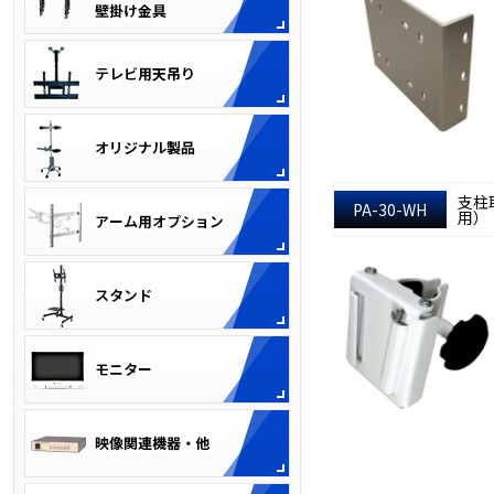
支柱
PA-30-WH
用） 