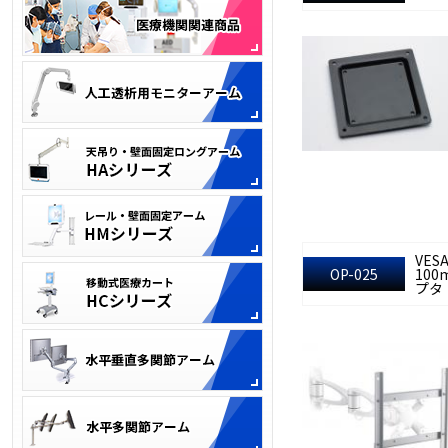
VES
OP-025
10
プタ 