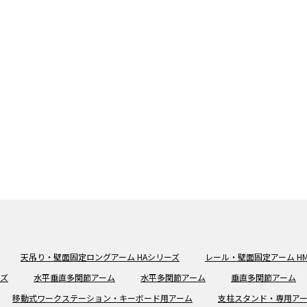
天吊り・壁面固定ロングアーム HAシリーズ
レール・壁面固定アーム H
ーズ
水平垂直多関節アーム
水平多関節アーム
垂直多関節アーム
移動式ワークステーション・キーボード用アーム
支柱スタンド・専用ア