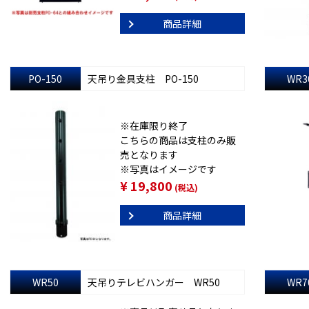
商品詳細
PO-150
天吊り金具支柱 PO-150
WR3
※在庫限り終了
こちらの商品は支柱のみ販
売となります
※写真はイメージです
¥ 19,800
(税込)
商品詳細
WR50
天吊りテレビハンガー WR50
WR7