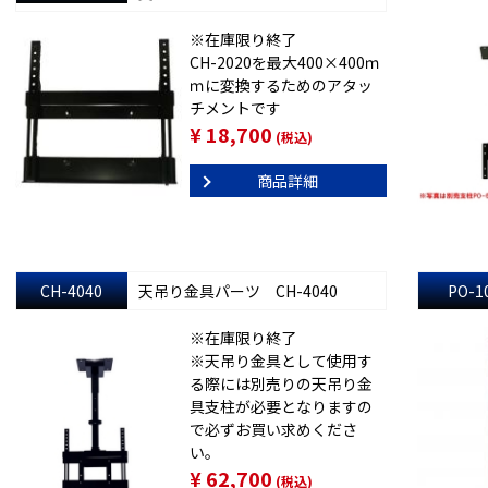
※在庫限り終了
CH-2020を最大400×400ｍ
ｍに変換するためのアタッ
チメントです
¥ 18,700
(税込)
商品詳細
CH-4040
天吊り金具パーツ CH-4040
PO-1
※在庫限り終了
※天吊り金具として使用す
る際には別売りの天吊り金
具支柱が必要となりますの
で必ずお買い求めくださ
い。
¥ 62,700
(税込)