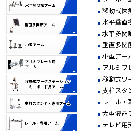
移動式医
水平垂直
水平多関
垂直多関
小型アー
アルミフ
移動式ワ
支柱スタ
レール・
大型液晶
テレビ用