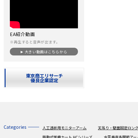
EA紹介動画
※再生すると音声が出ます。
大きい動画はこちらから
東京商工リサーチ
優良企業認定
Categories
人工透析用モニターアーム
天吊り・壁面固定ロング
移動式医療カート HCシリーズ
水平垂直多関節アー