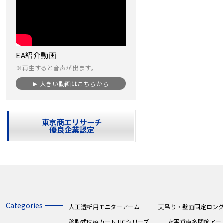
EA紹介動画
※再生すると音声が出ます。
大きい動画はこちらから
東京商工リサーチ
優良企業認定
Categories
人工透析用モニターアーム
天吊り・壁面固定ロング
移動式医療カート HCシリーズ
水平垂直多関節アー