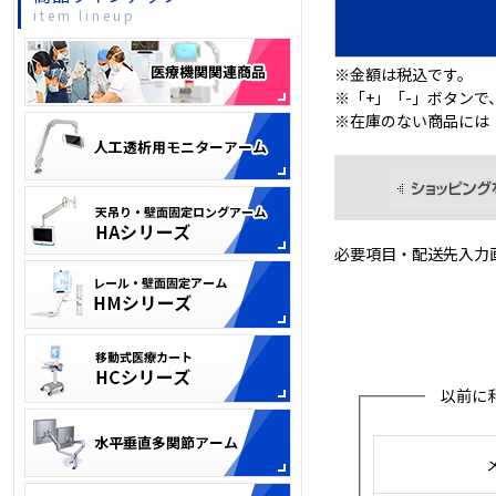
item lineup
※金額は税込です。
※「+」「-」ボタン
※在庫のない商品には
必要項目・配送先入力
以前に利