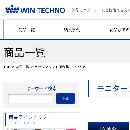
液晶モニターアームと技術で支え
商品一覧
納入事例
納品までの
商品一覧
TOP
商品一覧
ラックマウント用金具 LA-55BS
モニター
キーワード検索
検索
商品ラインナップ
item lineup
LA-55BS