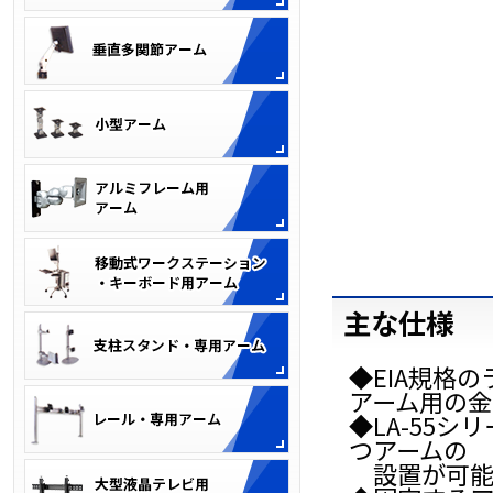
主な仕様
◆EIA規格
アーム用の金
◆LA-55シリ
つアームの
設置が可能