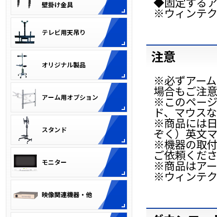
◆固定するア
※ウィンテ
注意
※必ずアー
場合もご注
※このページ
ド、マウスな
※商品には
ぞく）英文
※機器の取
ご依頼くだ
※商品はア
※ウィンテ