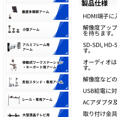
製品仕様
HDMI端子
解像度アップ
を持ちます。
SD-SDI, HD-
す。
オーディオは
す。
解像度などの
USB給電に
ACアダプタ
取り付け金