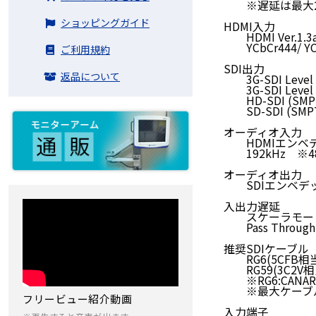
※遅延は最大2
ショッピングガイド
HDMI入力
HDMI Ver.1.
YCbCr444/ YC
ご利用規約
SDI出力
返品について
3G-SDI Level A 
3G-SDI Level B
HD-SDI (SMPT
SD-SDI (SMPT
オーディオ入力
HDMIエンベデッド
192kHz ※4
オーディオ出力
SDIエンベデッド・
入出力遅延
スケーラモード
Pass Throu
推奨SDIケーブル
RG6(5CFB相当) 
RG59(3C2V相当)
※RG6:CANARE 
※最大ケーブル
フリービュー紹介動画
入力端子