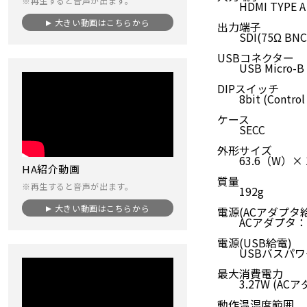
※再生すると音声が出ます。
HDMI TYPE A 
大きい動画はこちらから
出力端子
SDI(75Ω BNC)
USBコネクター
USB Micro-B 
DIPスイッチ
8bit (Control /A
ケース
SECC
外形サイズ
63.6（W）× 1
HA紹介動画
質量
※再生すると音声が出ます。
192g
大きい動画はこちらから
電源(ACアダプタ
ACアダプタ：AC10
電源(USB給電)
USBバスパワー+
最大消費電力
3.27W (ACア
動作温湿度範囲