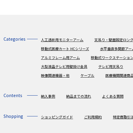
Categories
人工透析用モニターアーム
天吊り・壁面固定ロング
移動式医療カート HCシリーズ
水平垂直多関節アー
アルミフレーム用アーム
移動式ワークステーショ
大型液晶テレビ用壁掛け金具
テレビ用天吊り
映像関連機器・他
ケーブル
医療機関関連商
Contents
納入事例
納品までの流れ
よくある質問
Shopping
ショッピングガイド
ご利用規約
特定商取引