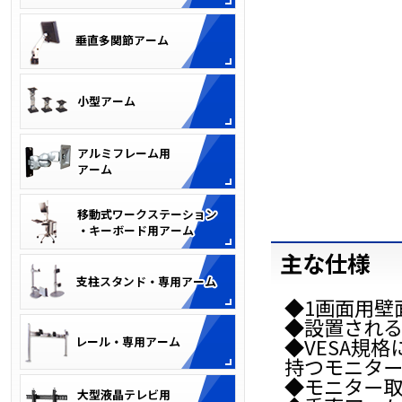
主な仕様
◆1画面用壁
◆設置される
◆VESA規格
持つモニタ
◆モニター