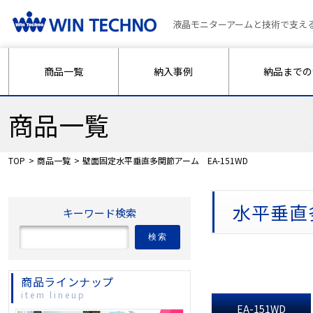
液晶モニターアームと技術で支え
商品一覧
納入事例
納品までの
商品一覧
TOP
商品一覧
壁面固定水平垂直多関節アーム EA-151WD
水平垂直
キーワード検索
検索
商品ラインナップ
item lineup
EA-151WD