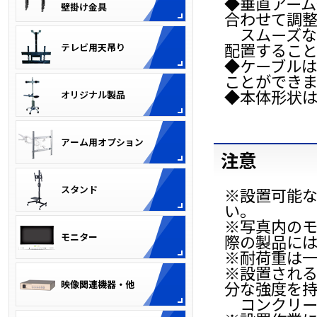
◆垂直アー
合わせて調
スムーズな
配置するこ
◆ケーブルは
ことができま
◆本体形状
注意
※設置可能
い。
※写真内の
際の製品には
※耐荷重は一
※設置され
分な強度を
コンクリー