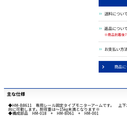
送料につい
返品につい
※商品到着後
お支払い方
商品に
主な仕様
◆HM-B8611 専用レール固定タイプモニターアームです。 
向に可動します。耐荷重は～15㎏未満となります※
◆構成部品 HM-018 + HM-B061 + HM-001