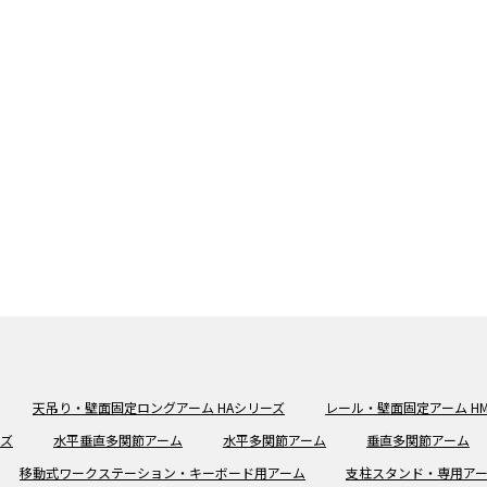
天吊り・壁面固定ロングアーム HAシリーズ
レール・壁面固定アーム H
ーズ
水平垂直多関節アーム
水平多関節アーム
垂直多関節アーム
移動式ワークステーション・キーボード用アーム
支柱スタンド・専用ア