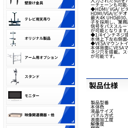
入力されたSDI
ーチェーンも可能
◆HDMI/ VGA
HDMI/VGA/
最大4K UHD@
子を採用し、業務
信号をパススルー
が可能となります
◆1/4インチネジ
本体上下左右側面
◆VESAマウントイ
本体背面にVESAマ
ネジ穴を搭載。ス
が可能です。
製品仕様
製品型番 LC
本体色 ブ
液晶サイズ 15
パネル方式 I
表面加工度 グレ
解像度 1920