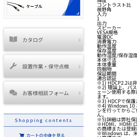
輝度 280 
コントラスト比 1
視野角 170°
入力 3G-SDI x 
1
出力 3G-SDI 
スピーカー 2W
VESA規格 75 x 
電源DC 10
カタログ
消費電力 最
動作温度 0
保存温度 -20
動作湿度/保存湿度
本体寸法 383(W
本体重量 約1,
設置作業・保守点検
同梱物 ACアダ
保証期間 ご
適合認証 FCC/
※1) HDCP2.2
※2) 理論上、
ェーン使用する際
お客様相談フォーム
ます。
※3) HDCPで
※4) Windo
ンを行ってからご
ん。
※5)詳細は弊社
Shopping contents
※HDMI、HDMI ロゴ、
の商標または登録
※Windows は、
カートの中身を見る