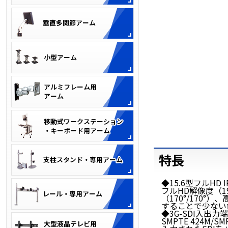
特長
◆15.6型フルHD
フルHD解像度（19
（170°/170
することで少ない
◆3G-SDI入出力
SMPTE 424M/