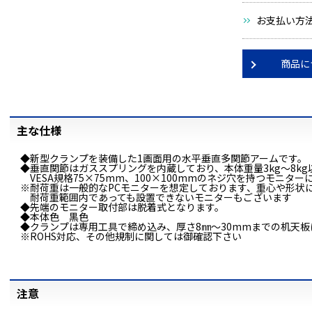
お支払い方
商品に
主な仕様
◆新型クランプを装備した1画面用の水平垂直多関節アームです。
◆垂直関節はガススプリングを内蔵しており、本体重量3kg～8kg
VESA規格75×75mm、100×100mmのネジ穴を持つモニタ
※耐荷重は一般的なPCモニターを想定しております、重心や形状
耐荷重範囲内であっても設置できないモニターもございます
◆先端のモニター取付部は脱着式となります。
◆本体色 黒色
◆クランプは専用工具で締め込み、厚さ8㎜～30mmまでの机天
※ROHS対応、その他規制に関しては御確認下さい
注意