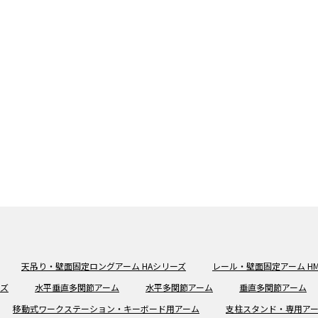
天吊り・壁面固定ロングアーム HAシリーズ
レール・壁面固定アーム H
ーズ
水平垂直多関節アーム
水平多関節アーム
垂直多関節アーム
移動式ワークステーション・キーボード用アーム
支柱スタンド・専用ア