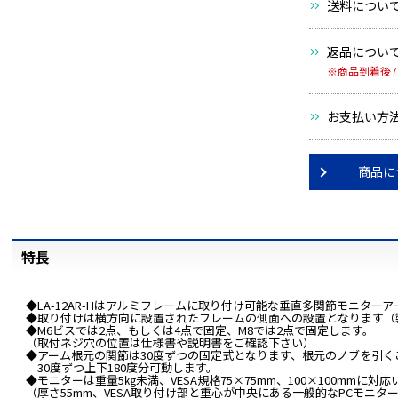
送料につい
返品につい
※商品到着後
お支払い方
商品に
特長
◆LA-12AR-Hはアルミフレームに取り付け可能な垂直多関節モニターア
◆取り付けは横方向に設置されたフレームの側面への設置となります（
◆M6ビスでは2点、もしくは4点で固定、M8では2点で固定します。
（取付ネジ穴の位置は仕様書や説明書をご確認下さい）
◆アーム根元の関節は30度ずつの固定式となります、根元のノブを引く
30度ずつ上下180度分可動します。
◆モニターは重量5㎏未満、VESA規格75×75mm、100×100mmに対
（厚さ55mm、VESA取り付け部と重心が中央にある一般的なPCモニタ