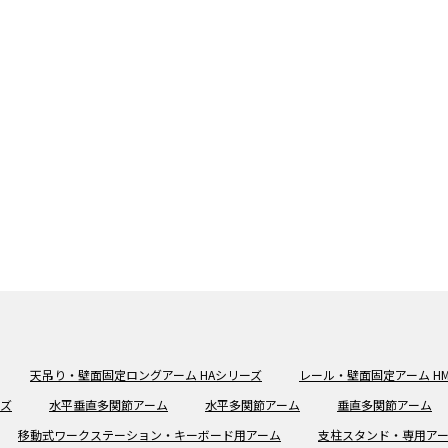
天吊り・壁面固定ロングアーム HAシリーズ
レール・壁面固定アーム H
ーズ
水平垂直多関節アーム
水平多関節アーム
垂直多関節アーム
移動式ワークステーション・キーボード用アーム
支柱スタンド・専用ア