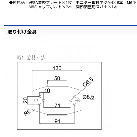
◆付属品：VESA変換プレート×1枚 モニター取付ネジM4×8本 M6
M8キャップボルト×2本 関節調整用スパナ×1本
取り付け金具