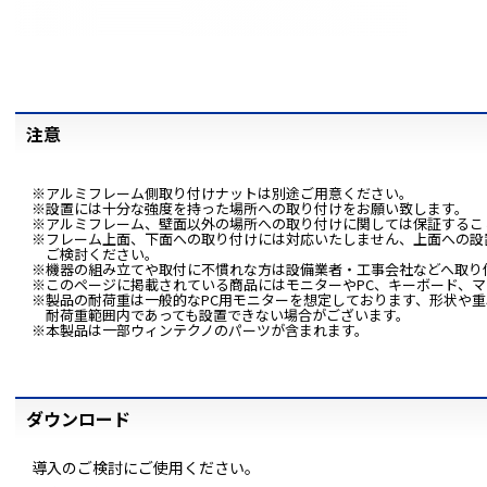
注意
※アルミフレーム側取り付けナットは別途ご用意ください。
※設置には十分な強度を持った場所への取り付けをお願い致します。
※アルミフレーム、壁面以外の場所への取り付けに関しては保証するこ
※フレーム上面、下面への取り付けには対応いたしません、上面への設
ご検討ください。
※機器の組み立てや取付に不慣れな方は設備業者・工事会社などへ取り
※このページに掲載されている商品にはモニターやPC、キーボード、
※製品の耐荷重は一般的なPC用モニターを想定しております、形状や重
耐荷重範囲内であっても設置できない場合がございます。
※本製品は一部ウィンテクノのパーツが含まれます。
ダウンロード
導入のご検討にご使用ください。