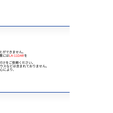
とができません。
置には
LA-11DAR
を
付けをご依頼ください。
マウスなどは含まれておりません。
心により、