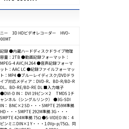
ニー 3D HDビデオレコーダー HVO-
300MT
記録 ●内蔵ハードディスクドライブ物理
容量：2TB ●動画記録フォーマット：
MPEG-4 AVC/H.264 ●音声記録フォーマ
ット：AAC LC ●記録ファイルフォーマッ
ト：MP4 ●ブルーレイディスク/DVDドラ
イブ対応メディア：DVD-R、BD-R/BD-R
DL、BD-RE/BD-RE DL ■入力端子
●DVI-D IN： DVI 19ピン×2 TMDS 1チ
ャンネル（シングルリンク） ●3G-SDI
IN： BNC×2 SD・・・SMPTE 259M準拠
HD・・・SMPTE 292M準拠 3G・・・
SMPTE 424M準拠 75Ω ●S-VIDEO IN： 4
ピンミニDIN×1 Y・・・1.0Vp-p/75Ω、同