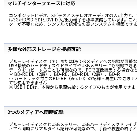
マルチインターフェースに対応
コンポジットビデオ、Sビデオとステレオオーディオの入/出力と、
は3G/HD/SD-SDIとDVI-D 入/出力端子を標準装備していま
ターが不要なため、シンプルで信頼性の高いシステムを構築でき
多様な外部ストレージを接続可能
ブルーレイディスク（＊）またはDVD-Rメディアへの記録が可能
USB接続のハードディスクドライブやUSBメモリーにも記録でき
データをコピーすることも可能なので、PCで画像編集する場合な
＊ BD-RE DL（2層）、BD-RE、BD-R DL（2層）、BD-R
※ カートリッジ付きのBD-RE（Ver.1.0）の記録・再生はで
ても使用できません
※ USB HDDは、本機から電源供給するタイプのものが使用できま
2つのメディアへ同時記録
ブルーレイディスクとUSBメモリー、USBハードディスクドライブ
ィアへ同時にリアルタイム記録が可能なので、手術や検査の終了と