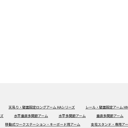
天吊り・壁面固定ロングアーム HAシリーズ
レール・壁面固定アーム H
ーズ
水平垂直多関節アーム
水平多関節アーム
垂直多関節アーム
移動式ワークステーション・キーボード用アーム
支柱スタンド・専用ア