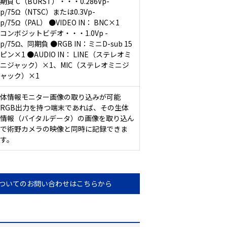
期負 C（BURST）・・・0.286Vp-
p/75Ω（NTSC）または0.3Vp-
p/75Ω（PAL） ●VIDEO IN： BNC×1
コンボジットビデオ・・・1.0Vp -
p/75Ω、同期負 ●RGB IN：ミニD-sub 15
ピン×1 ●AUDIO IN： LINE（ステレオミ
ニジャック）×1、MIC（ステレオミニジ
ャック）×1
生体情報モニター画像の取り込みが可能
RGB出力を持つ端末であれば、その生体
情報（バイタルデータ）の画像を取り込ん
で術野カメラの映像と同時に記録できま
す。
ついてのお問い合わせはこちらから