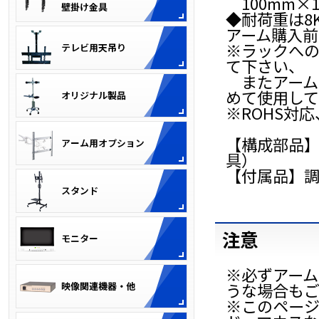
100mm×
◆耐荷重は8
アーム購入
※ラックへ
て下さい、
またアーム
めて使用し
※ROHS対
【構成部品】L
具）
【付属品】
注意
※必ずアー
うな場合も
※このページ