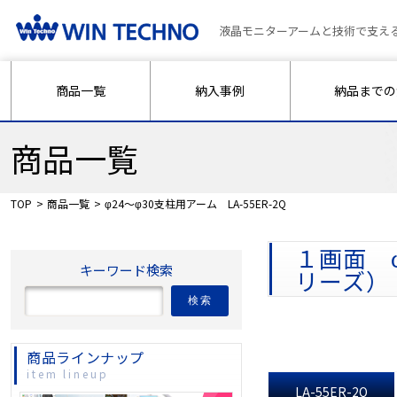
液晶モニターアームと技術で支え
商品一覧
納入事例
納品までの
商品一覧
TOP
商品一覧
φ24～φ30支柱用アーム LA-55ER-2Q
１画面 φ
キーワード検索
リーズ）
検索
商品ラインナップ
item lineup
LA-55ER-2Q