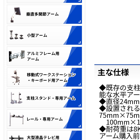
主な仕様
◆既存の支
能な水平アー
◆直径24m
◆設置される
75mm×75
100mm×
◆耐荷重は8
アーム購入