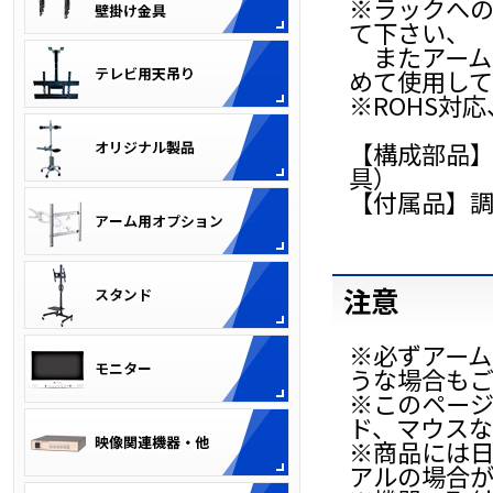
※ラックへ
て下さい、
またアーム
めて使用し
※ROHS対
【構成部品】L
具）
【付属品】
注意
※必ずアー
うな場合も
※このページ
ド、マウスな
※商品には
アルの場合が