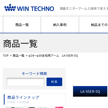
液晶モニターアームと技術で支え
商品一覧
納入事例
納品までの
商品一覧
TOP
商品一覧
φ24～φ30支柱用アーム LA-55ER-5Q
キーワード検索
検索
LA-55ER-5Q
商品ラインナップ
item lineup