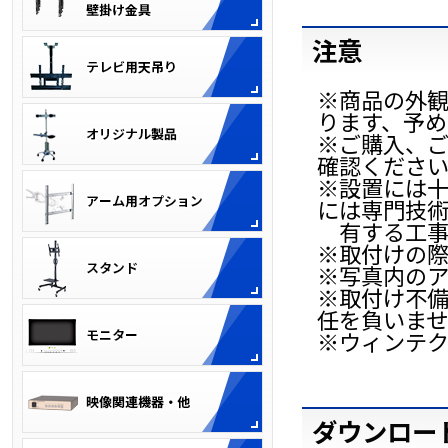
注意
※商品の外
ります、予
※ご購入、
確認くださ
※設置には
には専門技
有する工事
※取付けの際
※写真内のア
※取付け不
任を負いま
※ウィンテ
ダウンロー