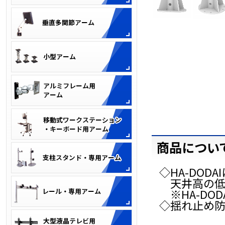
商品につい
◇HA-DO
天井高の低
※HA-DO
◇揺れ止め