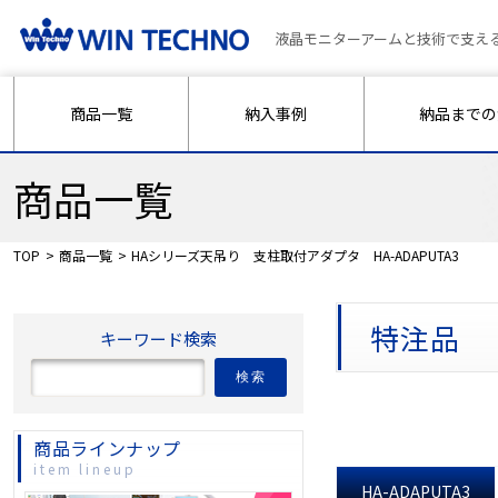
液晶モニターアームと技術で支え
商品一覧
納入事例
納品までの
商品一覧
TOP
商品一覧
HAシリーズ天吊り 支柱取付アダプタ HA-ADAPUTA3
特注品
キーワード検索
検索
商品ラインナップ
item lineup
HA-ADAPUTA3