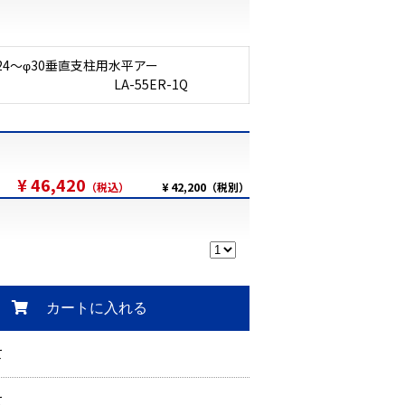
24～φ30垂直支柱用水平アー
ム LA-55ER-1Q
¥ 46,420
（税込）
¥ 42,200（税別）
カートに入れる
て
て