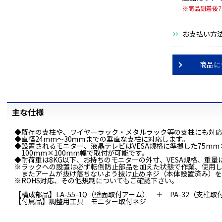
※商品到着後
お支払い方
商品に
主な仕様
◆既存の支柱や、ワイヤーラック・メタルラック等の支柱にも対応
◆直径24mm～30ｍｍまでの垂直な支柱に対応します。
◆設置されるモニター、液晶テレビはVESA規格に準拠した75mm
100mm×100mm幅で取付が可能です。
◆耐荷重は8KG以下、お持ちのモニターの外寸、VESA規格、重
※ラックへの設置は必ず転倒防止部品を加えた状態で作業、使用
またアームが抜け落ちないよう抜け止めネジ（本体設置済み）を
※ROHS対応、その他規制についてもご確認下さい。
【構成部品】LA-55-1Q（壁面取付アーム） ＋ PA-32（支柱取
【付属品】調整用工具 モニター取付ネジ