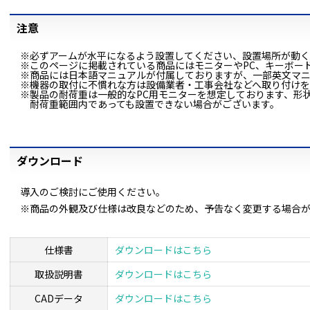
注意
※必ずアームが水平になるよう設置してください、設置場所が動
※このページに掲載されている商品にはモニターやPC、キーボー
※商品には日本語マニュアルが付属しておりますが、一部英文マ
※機器の取付に不慣れな方は設備業者・工事会社などへ取り付け
※製品の耐荷重は一般的なPC用モニターを想定しております、形
耐荷重範囲内であっても設置できない場合がございます。
ダウンロード
導入のご検討にご使用ください。
※商品の外観及び仕様は改良などのため、予告なく変更する場合
仕様書
ダウンロードはこちら
取扱説明書
ダウンロードはこちら
CADデータ
ダウンロードはこちら