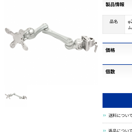
製品情報
品名
φ
価格
個数
送料につい
返品につい