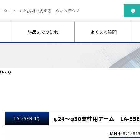
ニターアームと技術で支える ウィンテクノ
納品までの流れ
よくある質問
ER-1Q
φ24～φ30支柱用アーム LA-55E
LA-55ER-1Q
JAN:45821581