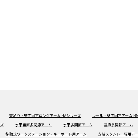
天吊り・壁面固定ロングアーム HAシリーズ
レール・壁面固定アーム H
ーズ
水平垂直多関節アーム
水平多関節アーム
垂直多関節アーム
移動式ワークステーション・キーボード用アーム
支柱スタンド・専用ア