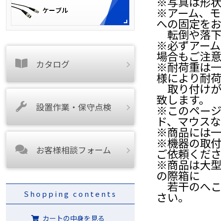
※写真は形
※アーム、
への固定を
転倒や落下
※必ずアー
場合もご注
カタログ
※耐荷重は一
様により耐
取り付けが
致します。
設置作業・保守点検
※このページ
ド、マウスな
※商品には
※機器の取
お客様相談フォーム
ご依頼くだ
※商品は大
の際箱に
若干のへこ
Shopping contents
さい。
カートの中身を見る