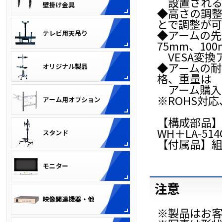
設置される板
◆高さの調
とで調整が可
◆アームの先
75mm、10
VESA変換
◆アームの耐
格、重量は
アーム購入
※ROHS対
【構成部品
WH＋LA-514
【付属品】組
注意
※製品はお