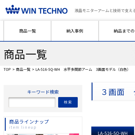
液晶モニターアームと技術で支え
商品一覧
納入事例
納品までの
商品一覧
TOP
商品一覧
LA-516-5Q-WH 水平多関節アーム 3画面モデル（白色）
３画面 
キーワード検索
検索
商品ラインナップ
item lineup
LA-516-5Q-WH