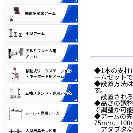
◆1本の支柱
ームセットで
◆設置方法
す。
設置される板
◆高さの調
で調整が可能
◆アームの先
75mm、10
アダプタな