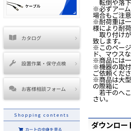
転倒や落下
※必ずアー
場合もご注
※耐荷重は一
様により耐
取り付けが
カタログ
致します。
※このページ
ド、マウスな
※商品には
設置作業・保守点検
※機器の取
ご依頼くだ
※商品は大
の際箱に
お客様相談フォーム
若干のへこ
さい。
Shopping contents
ダウンロー
カートの中身を見る