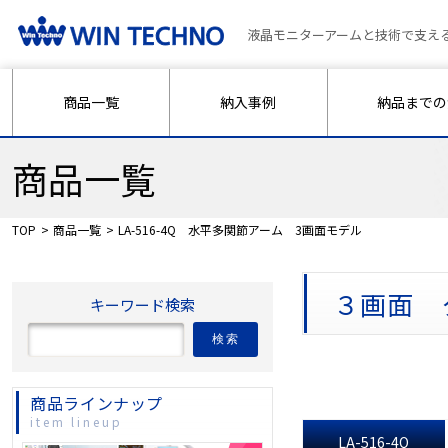
液晶モニターアームと技術で支え
商品一覧
納入事例
納品までの
商品一覧
TOP
商品一覧
LA-516-4Q 水平多関節アーム 3画面モデル
３画面 
キーワード検索
検索
商品ラインナップ
item lineup
LA-516-4Q