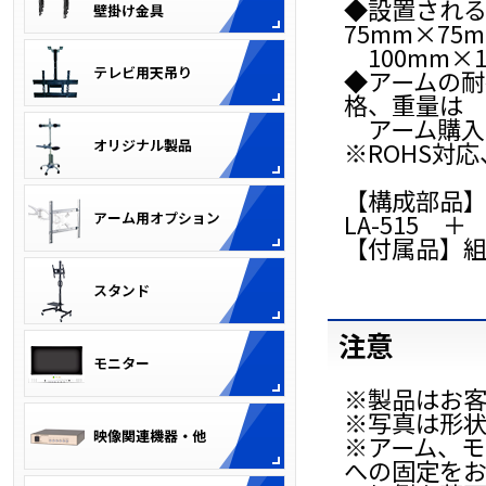
◆設置される
75mm×75
100mm×
◆アームの耐
格、重量は
アーム購入
※ROHS対
【構成部品
LA-515 ＋ 
【付属品】組
注意
※製品はお
※写真は形
※アーム、
への固定を