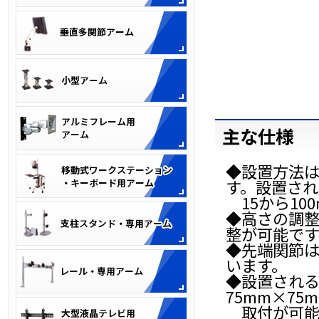
主な仕様
◆設置方法
す。設置され
15から10
◆高さの調
整が可能です
◆先端関節は
います。
◆設置される
75mm×75
取付が可能