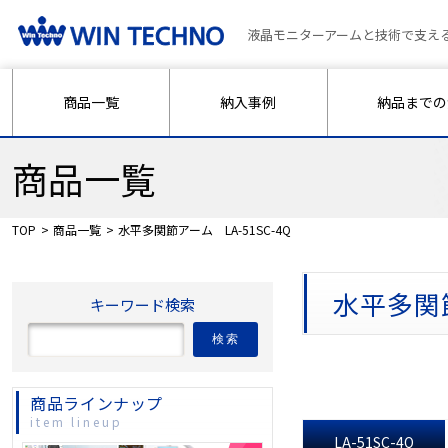
液晶モニターアームと技術で支え
商品一覧
納入事例
納品までの
商品一覧
TOP
商品一覧
水平多関節アーム LA-51SC-4Q
水平多関
キーワード検索
検索
商品ラインナップ
item lineup
LA-51SC-4Q