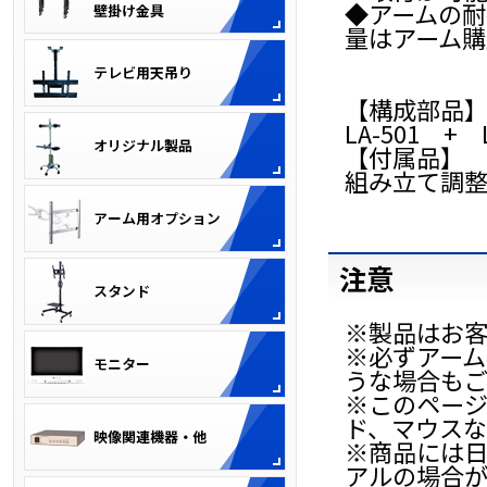
◆アームの耐
量はアーム
【構成部品
LA-501 + 
【付属品】
組み立て調
注意
※製品はお
※必ずアー
うな場合も
※このページ
ド、マウスな
※商品には
アルの場合が