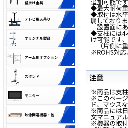
追加可能です
◆最大耐荷重
◆取付は水
属しておりま
設置面にあ
◆支柱には4
け可能です。
（片側に重
※ROHS対
注意
※商品は支柱
※このページ
ド、マウスな
※商品には
文マニュア
※機器の取