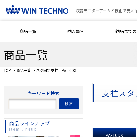
液晶モニターアームと技術で支え
商品一覧
納入事例
納品までの
商品一覧
TOP
商品一覧
ネジ固定支柱 PA-10DX
支柱スタ
キーワード検索
検索
商品ラインナップ
item lineup
PA-10DX