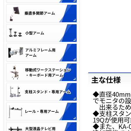
主な仕様
◆直径40m
でモニタの
出来るため
◆支柱スタンド専
19Qが使用
◆また、KA-