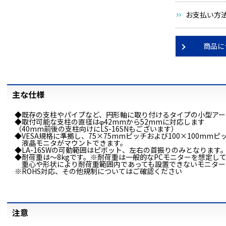
お支払い方
商品に
主な仕様
◆既存の支柱やパイプなど、円形軸に取り付けるタイプの小型アー
◆取付可能な支柱の直径はφ42mmから52mmに対応します
（40mm前後の支柱向けにLS-16SNもございます）
◆VESA規格に準拠し、75×75mmピッチおよび100×100mm
液晶モニタがマウントできます。
◆LA-16SWの可動範囲はピボット、左右の首振りのみとなります
◆耐荷重は～8kgです。※耐荷重は一般的なPCモニターを想定し
重心や形状により耐荷重範囲内であっても設置できないモニター
※ROHS対応、その他規制についてはご確認ください
注意