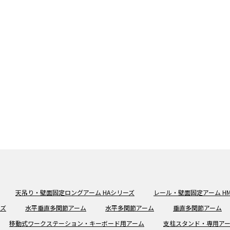
天吊り・壁面固定ロングアーム HAシリーズ
レール・壁面固定アーム H
ーズ
水平垂直多関節アーム
水平多関節アーム
垂直多関節アーム
移動式ワークステーション・キーボード用アーム
支柱スタンド・専用ア