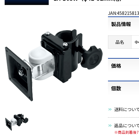
JAN:45821581
製品情報
品名
Φ
価格
個数
送料につい
返品につい
※商品到着後