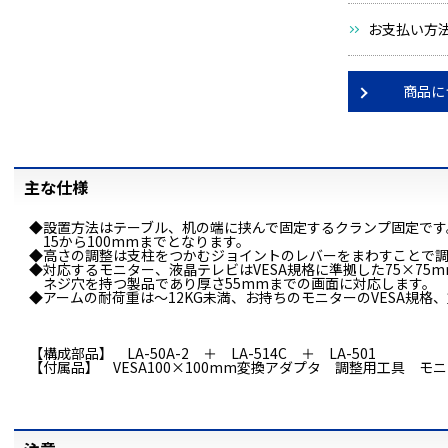
お支払い方
商品に
主な仕様
◆設置方法はテーブル、机の端に挟んで固定するクランプ固定です
15から100mmまでとなります。
◆高さの調整は支柱をつかむジョイントのレバーをまわすことで
◆対応するモニター、液晶テレビはVESA規格に準拠した75×75mm
ネジ穴を持つ製品であり厚さ55mmまでの画面に対応します。
◆アームの耐荷重は～12KG未満、お持ちのモニターのVESA規
【構成部品】 LA-50A-2 ＋ LA-514C ＋ LA-501
【付属品】 VESA100×100mm変換アダプタ 調整用工具 モ