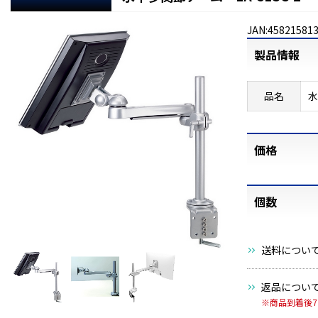
JAN:45821581
製品情報
品名
水
価格
個数
送料につい
返品につい
※商品到着後