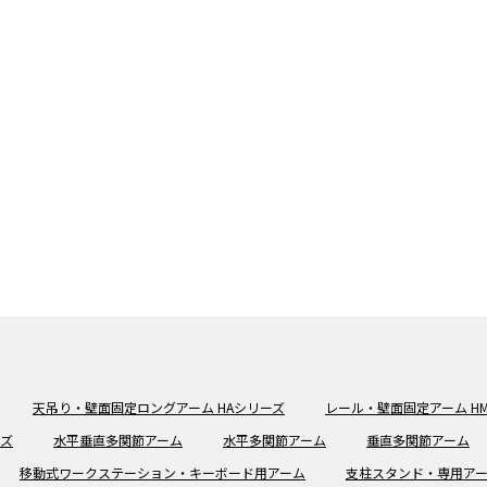
天吊り・壁面固定ロングアーム HAシリーズ
レール・壁面固定アーム H
ーズ
水平垂直多関節アーム
水平多関節アーム
垂直多関節アーム
移動式ワークステーション・キーボード用アーム
支柱スタンド・専用ア