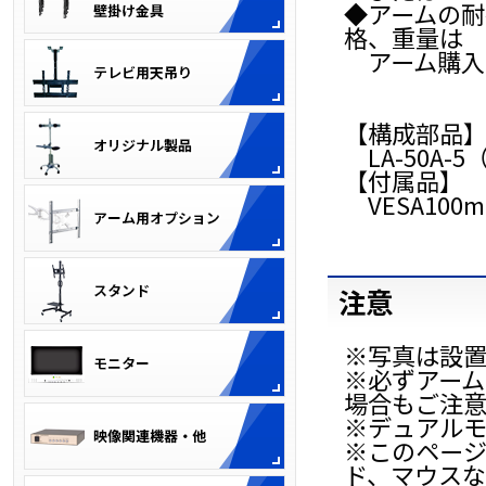
◆アームの耐
格、重量は
アーム購入
【構成部品
LA-50A-5
【付属品】
VESA10
注意
※写真は設
※必ずアー
場合もご注
※デュアル
※このページ
ド、マウスな