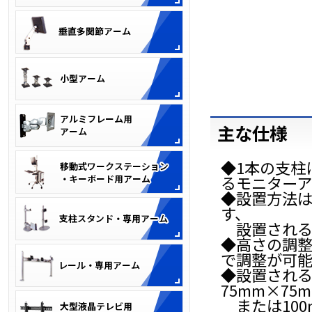
主な仕様
◆1本の支柱
るモニターア
◆設置方法
す、
設置される板
◆高さの調
で調整が可能
◆設置される
75mm×75
または100