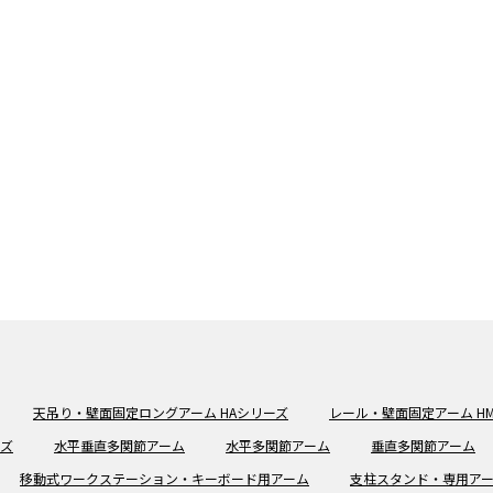
天吊り・壁面固定ロングアーム HAシリーズ
レール・壁面固定アーム H
ーズ
水平垂直多関節アーム
水平多関節アーム
垂直多関節アーム
移動式ワークステーション・キーボード用アーム
支柱スタンド・専用ア