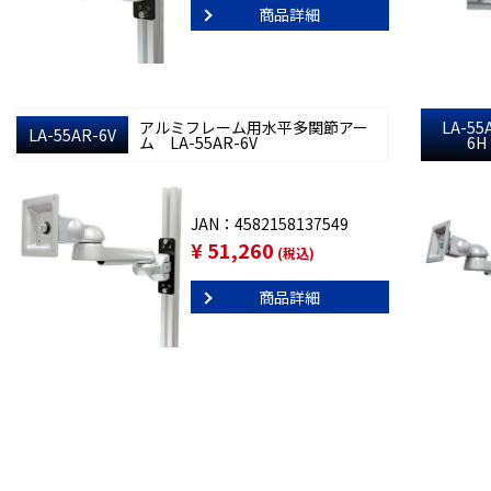
商品詳細
アルミフレーム用水平多関節アー
LA-55
LA-55AR-6V
ム LA-55AR-6V
6H
JAN：4582158137549
¥ 51,260
(税込)
商品詳細