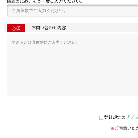
確認のため、もう一度ご入力ください。
お問い合わせ内容
必須
弊社規定の
「プ
ご同意いた
※