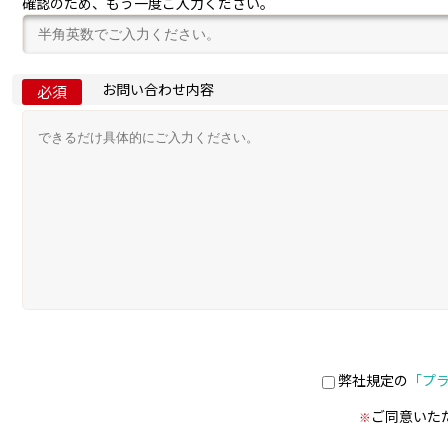
確認のため、もう一度ご入力ください。
お問い合わせ内容
必須
弊社規定の
「プ
ご同意いた
※