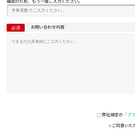
確認のため、もう一度ご入力ください。
お問い合わせ内容
必須
弊社規定の
「プ
ご同意いた
※