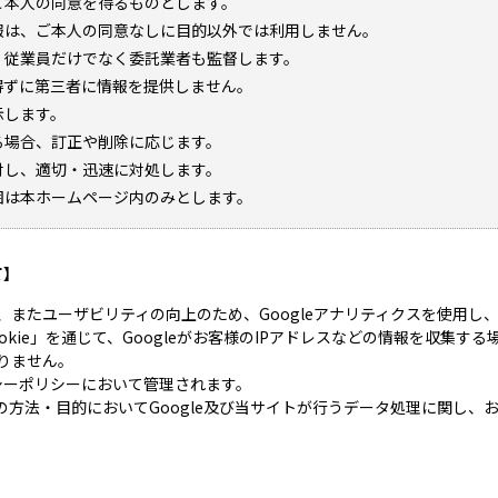
ご本人の同意を得るものとします。
報は、ご本人の同意なしに目的以外では利用しません。
、従業員だけでなく委託業者も監督します。
得ずに第三者に情報を提供しません。
示します。
る場合、訂正や削除に応じます。
対し、適切・迅速に対処します。
囲は本ホームページ内のみとします。
て】
、またユーザビリティの向上のため、Googleアナリティクスを使用し
kie」を通じて、Googleがお客様のIPアドレスなどの情報を収集する場
りません。
バシーポリシーにおいて管理されます。
の方法・目的においてGoogle及び当サイトが行うデータ処理に関し、