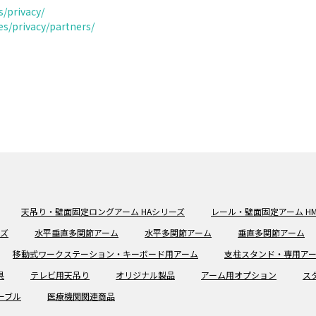
s/privacy/
es/privacy/partners/
天吊り・壁面固定ロングアーム HAシリーズ
レール・壁面固定アーム H
ーズ
水平垂直多関節アーム
水平多関節アーム
垂直多関節アーム
移動式ワークステーション・キーボード用アーム
支柱スタンド・専用ア
具
テレビ用天吊り
オリジナル製品
アーム用オプション
ス
ーブル
医療機関関連商品