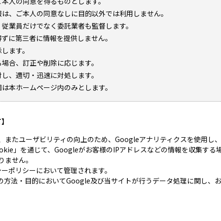
ご本人の同意を得るものとします。
報は、ご本人の同意なしに目的以外では利用しません。
、従業員だけでなく委託業者も監督します。
得ずに第三者に情報を提供しません。
示します。
る場合、訂正や削除に応じます。
対し、適切・迅速に対処します。
囲は本ホームページ内のみとします。
て】
、またユーザビリティの向上のため、Googleアナリティクスを使用し
kie」を通じて、Googleがお客様のIPアドレスなどの情報を収集する場
りません。
バシーポリシーにおいて管理されます。
の方法・目的においてGoogle及び当サイトが行うデータ処理に関し、