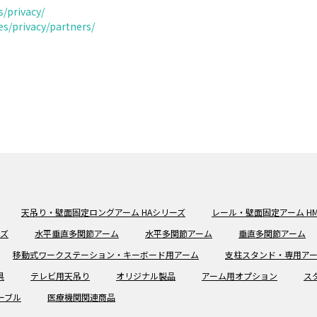
s/privacy/
es/privacy/partners/
天吊り・壁面固定ロングアーム HAシリーズ
レール・壁面固定アーム H
ーズ
水平垂直多関節アーム
水平多関節アーム
垂直多関節アーム
移動式ワークステーション・キーボード用アーム
支柱スタンド・専用ア
具
テレビ用天吊り
オリジナル製品
アーム用オプション
ス
ーブル
医療機関関連商品