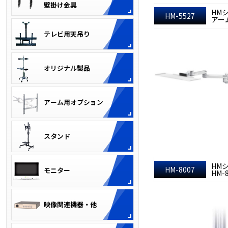
HM
HM-5527
アーム
HM
HM-8007
HM-